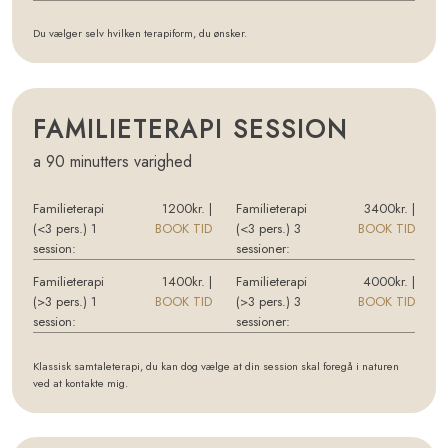
Du vælger selv hvilken terapiform, du ønsker.​​
FAMILIE​TERAPI SESSION
a 90 minutters varighed​
Familieterapi
1200kr.​​ |
Familieterapi
3400kr. |
(<3 pers.) 1
BOOK TID
(<3 pers.) 3
BOOK TID
session:
sessioner:
Familieterapi
1400kr.​​ |
Familieterapi
4000kr. |
(>3 pers.) 1
BOOK TID
(>3 pers.) 3
BOOK TID
session:
sessioner:
Klassisk samtaleterapi, du kan dog vælge at din session skal foregå i naturen
ved at kontakte mig.​​