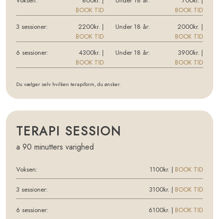
Voksen:​
800kr.​​ |
Under 18 år:​
700kr. |
BOOK TID
BOOK TID
3 sessioner:
2200kr. |
Under 18 år:​
2000kr. |
BOOK TID
BOOK TID
6 sessioner:
4300kr. |
Under 18 år:​
3900kr. |
BOOK TID
BOOK TID
Du vælger selv hvilken terapiform, du ønsker.​​
​TERAPI SESSION
a 90 minutters varighed​
Voksen:​
1100kr.​​ |
BOOK TID
3 sessioner:
3100kr. |
BOOK TID
6 sessioner:
6100kr. |
BOOK TID