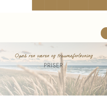
Opnå ren væren og traumeforløsning
PRISER