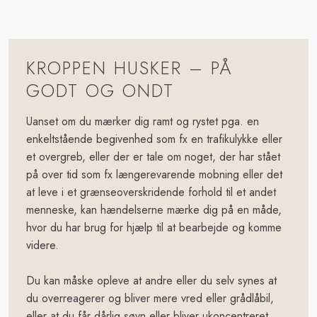
KROPPEN HUSKER – PÅ
GODT OG ONDT
Uanset om du mærker dig ramt og rystet pga. en
enkeltstående begivenhed som fx en trafikulykke eller
et overgreb, eller der er tale om noget, der har stået
på over tid som fx længerevarende mobning eller det
at leve i et grænseoverskridende forhold til et andet
menneske, kan hændelserne mærke dig på en måde,
hvor du har brug for hjælp til at bearbejde og komme
videre.
Du kan måske opleve at andre eller du selv synes at
du overreagerer og bliver mere vred eller grådlåbil,
eller at du får dårlig søvn eller bliver ukoncentreret